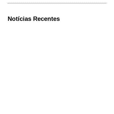
Notícias Recentes
Bom Jesus da Penha conquista nota
máxima na qualidade da Atenção
Primária à Saúde