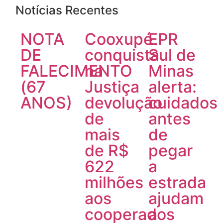
Notícias Recentes
NOTA
Cooxupé
EPR
DE
conquista
Sul de
FALECIMENTO
na
Minas
(67
Justiça
alerta:
ANOS)
devolução
cuidados
de
antes
mais
de
de R$
pegar
622
a
milhões
estrada
aos
ajudam
cooperados
a