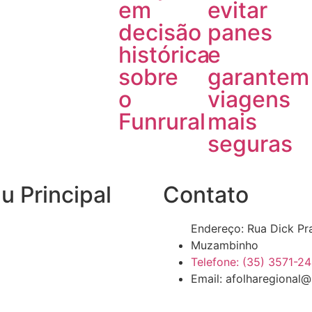
em
evitar
decisão
panes
histórica
e
sobre
garantem
o
viagens
Funrural
mais
seguras
 Principal
Contato
Endereço: Rua Dick Pr
Muzambinho
Telefone: (35) 3571-2
Email: afolharegional@
es Oficiais
go