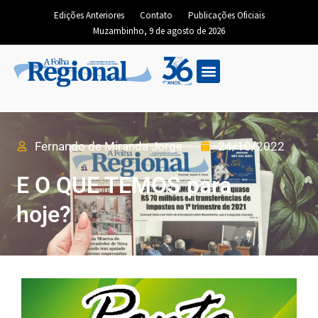
Edições Anteriores
Contato
Publicações Oficiais
Muzambinho, 9 de agosto de 2026
Fernando de Miranda Jorge
24/10/2022
E O QUE TEMOS para
hoje?