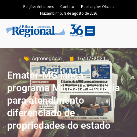
Edições Anteriores
Contato
Publicações Oficiais
Muzambinho, 8 de agosto de 2026
Agronegócio
16/07/2021
Emater-MG lança
programa Minas Pecuária
para atendimento
diferenciado de
propriedades do estado