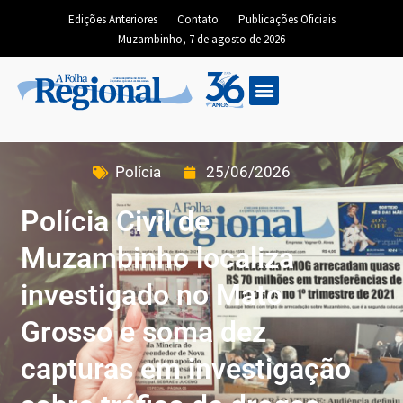
Edições Anteriores
Contato
Publicações Oficiais
Muzambinho, 7 de agosto de 2026
Edição Digital
Polícia
25/06/2026
Polícia Civil de
Muzambinho localiza
investigado no Mato
Grosso e soma dez
capturas em investigação