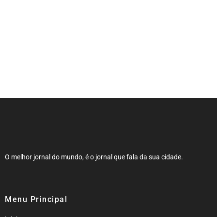
EPR Sul de Minas alerta: cuidados
antes de pegar a estrada ajudam a
evitar panes e garantem viagens mais
seguras
O melhor jornal do mundo, é o jornal que fala da sua cidade.
Menu Principal