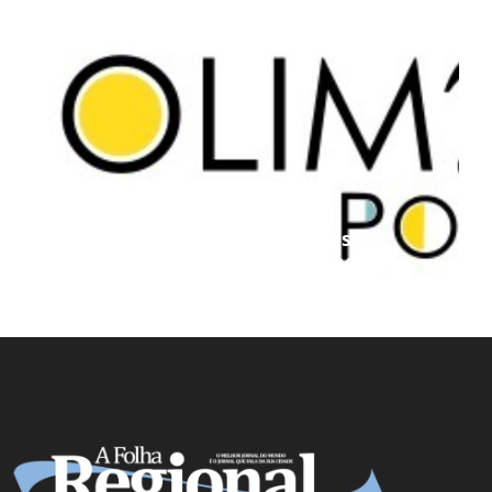
Projeto Podemos aproxima
estudantes das universidades
federais e amplia oportunidades de
preparação acadêmica