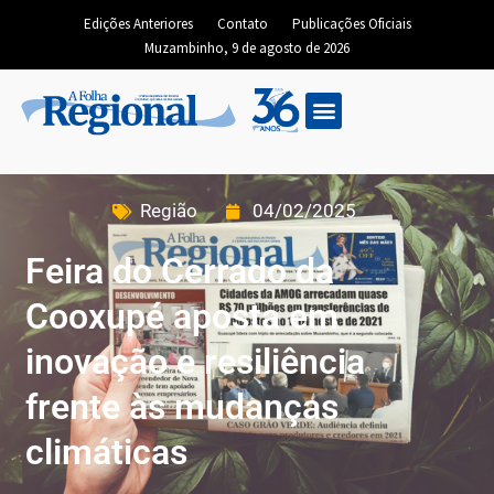
Edições Anteriores
Contato
Publicações Oficiais
Muzambinho, 9 de agosto de 2026
Região
04/02/2025
Feira do Cerrado da
Cooxupé aposta em
inovação e resiliência
frente às mudanças
climáticas