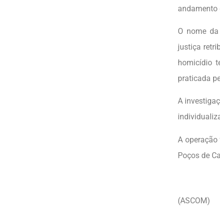
andamento d
O nome da 
justiça retr
homicídio t
praticada pe
A investiga
individualiz
A operação 
Poços de Ca
(ASCOM)