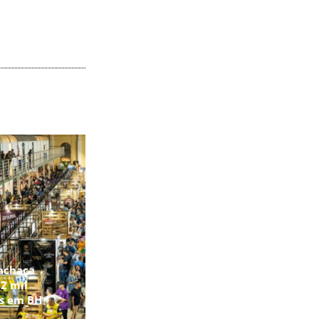
achaça
2 mil
os em BH