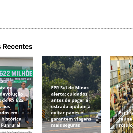
s Recentes
pé
sta na
EPR Sul de Minas
 devolução
alerta: cuidados
 de R$ 622
antes de pegar a
s aos
estrada ajudam a
ados em
evitar panes e
Expoc
 histórica
garantem viagens
reúne 
o Funrural
mais seguras
rótul