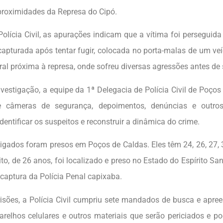
 proximidades da Represa do Cipó.
olícia Civil, as apurações indicam que a vítima foi perseguid
 capturada após tentar fugir, colocada no porta-malas de um veí
ral próxima à represa, onde sofreu diversas agressões antes de 
nvestigação, a equipe da 1ª Delegacia de Polícia Civil de Poços
 câmeras de segurança, depoimentos, denúncias e outro
dentificar os suspeitos e reconstruir a dinâmica do crime.
tigados foram presos em Poços de Caldas. Eles têm 24, 26, 27,
to, de 26 anos, foi localizado e preso no Estado do Espírito Sa
captura da Polícia Penal capixaba.
isões, a Polícia Civil cumpriu sete mandados de busca e apre
parelhos celulares e outros materiais que serão periciados e po