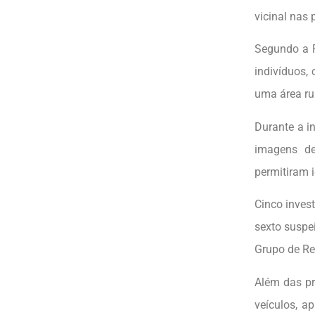
vicinal nas
Segundo a P
indivíduos,
uma área ru
Durante a i
imagens de
permitiram i
Cinco inves
sexto suspei
Grupo de Re
Além das pr
veículos, a