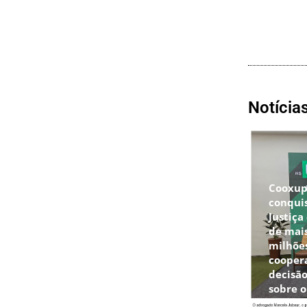
Notícia
Cooxu
conqui
Justiça
de mais
milhõe
cooper
decisão
sobre 