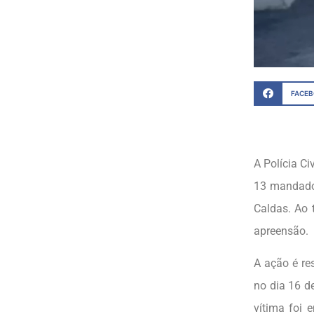
FACE
A Polícia Ci
13 mandados
Caldas. Ao 
apreensão.
A ação é re
no dia 16 d
vítima foi 