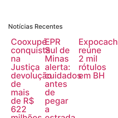
Notícias Recentes
Cooxupé
EPR
Expocach
conquista
Sul de
reúne
na
Minas
2 mil
Justiça
alerta:
rótulos
devolução
cuidados
em BH
de
antes
mais
de
de R$
pegar
622
a
milhões
estrada