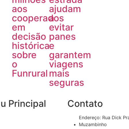
aos
ajudam
cooperados
a
em
evitar
decisão
panes
histórica
e
sobre
garantem
o
viagens
Funrural
mais
seguras
 Principal
Contato
Endereço: Rua Dick Pr
Muzambinho