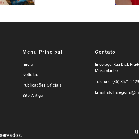
Menu Principal
Contato
Inicio
Endereço: Rua Dick Prado
Muzambinho
Notícias
Telefone: (35) 3571-242
Publicações Oficiais
Email: afolharegional@mi
Site Antigo
U
eservados.