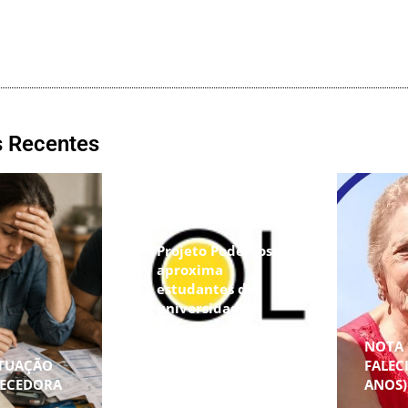
s Recentes
Projeto Podemos
aproxima
estudantes das
universidades
federais e amplia
oportunidades de
NOTA 
ITUAÇÃO
preparação
FALEC
RECEDORA
acadêmica
ANOS)