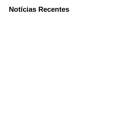
Notícias Recentes
Bom Jesus da Penha conquista nota
máxima na qualidade da Atenção
Primária à Saúde