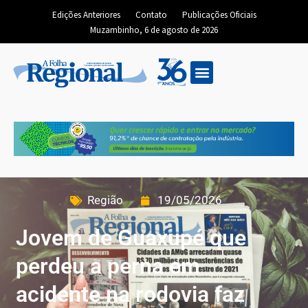
Edições Anteriores
Contato
Publicações Oficiais
Muzambinho, 6 de agosto de 2026
Região
19/05/2026
Jovem de Guaxupé que
perdeu a perna em
acidente na rodovia faz