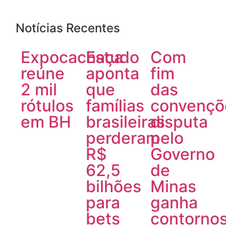
Notícias Recentes
Expocachaça
Estudo
Com
reúne
aponta
fim
2 mil
que
das
rótulos
famílias
convençõ
em BH
brasileiras
disputa
perderam
pelo
R$
Governo
62,5
de
bilhões
Minas
para
ganha
bets
contorno