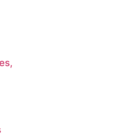
es,
s