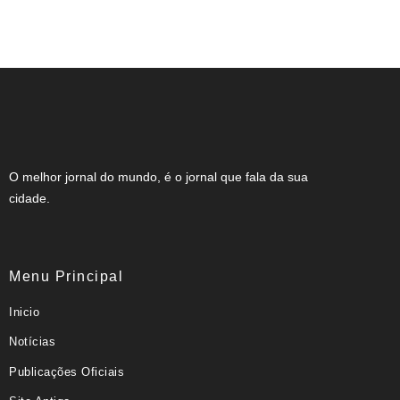
que recusou café para “não ficar da cor”
de aluna
O melhor jornal do mundo, é o jornal que fala da sua
cidade.
Menu Principal
Inicio
Notícias
Publicações Oficiais