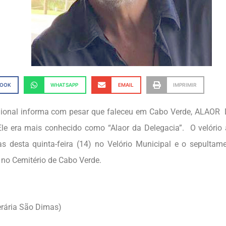
BOOK
WHATSAPP
EMAIL
IMPRIMIR
gional informa com pesar que faleceu em Cabo Verde, ALAO
Ele era mais conhecido como “Alaor da Delegacia”. O velório 
s desta quinta-feira (14) no Velório Municipal e o sepultam
 no Cemitério de Cabo Verde.
erária São Dimas)