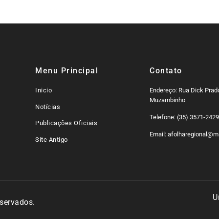
Menu Principal
Contato
Inicio
Endereço: Rua Dick Prado
Muzambinho
Notícias
Telefone: (35) 3571-242
Publicações Oficiais
Email: afolharegional@mi
Site Antigo
U
eservados.