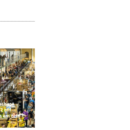
achaça
2 mil
os em BH