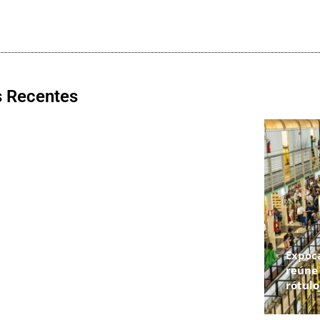
s Recentes
pé
sta na
EPR Sul de Minas
 devolução
alerta: cuidados
 de R$ 622
antes de pegar a
s aos
estrada ajudam a
ados em
evitar panes e
Expoc
 histórica
garantem viagens
reúne 
o Funrural
mais seguras
rótul