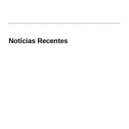
Notícias Recentes
273 municípios podem aderir à
universalização do saneamento; saiba