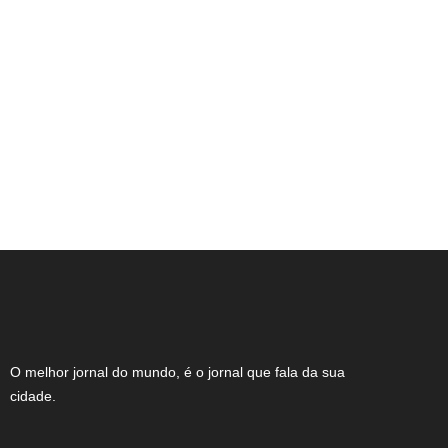
Polícia Civil desarticula grupo
investigado por furtos de caminhonetes
no Sul de Minas
O melhor jornal do mundo, é o jornal que fala da sua
cidade.