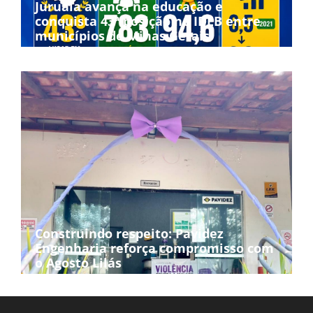
Juruaia avança na educação e
conquista 43ª posição no IDEB entre
municípios de Minas Gerais
Construindo respeito: Pavidez
Engenharia reforça compromisso com
o Agosto Lilás