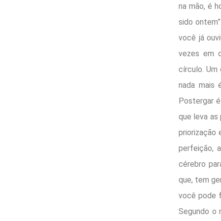
na mão, é ho
sido ontem”
você já ouvi
vezes em d
círculo. Um 
nada mais é
Postergar é
que leva as 
priorização 
perfeição, 
cérebro par
que, tem ge
você pode f
Segundo o m