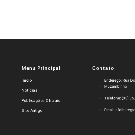
ntação em
MUZAMBINHO (75
MU
binho
ANOS)
AN
Menu Principal
Contato
Inicio
Endereço: Rua Dic
Muzambinho
Notícias
Telefone: (35) 3
Publicações Oficiais
Email: afolharegi
Site Antigo