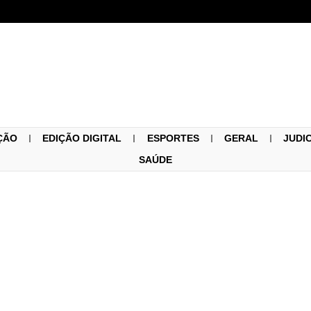
ÇÃO
EDIÇÃO DIGITAL
ESPORTES
GERAL
JUDI
SAÚDE
Ponto de vista
Fernando de Miranda Jorge
12/05/2021
oje