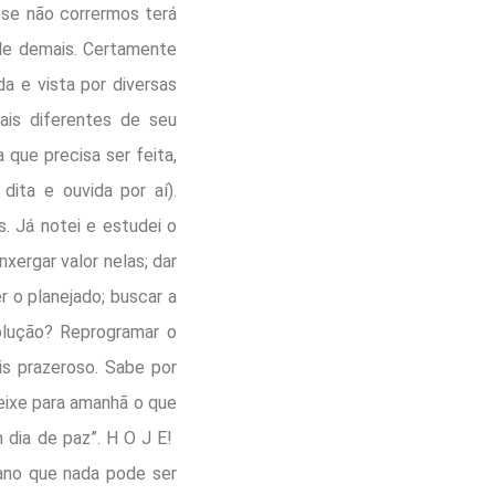
e se não corrermos terá
rde demais. Certamente
da e vista por diversas
ais diferentes de seu
 que precisa ser feita,
dita e ouvida por aí).
s. Já notei e estudei o
xergar valor nelas; dar
r o planejado; buscar a
solução? Reprogramar o
s prazeroso. Sabe por
deixe para amanhã o que
 dia de paz”. H O J E!
ano que nada pode ser