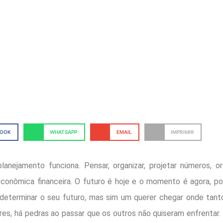
BOOK
WHATSAPP
EMAIL
IMPRIMIR
anejamento funciona. Pensar, organizar, projetar números, o
 econômica financeira. O futuro é hoje e o momento é agora, p
eterminar o seu futuro, mas sim um querer chegar onde tan
res, há pedras ao passar que os outros não quiseram enfrentar.