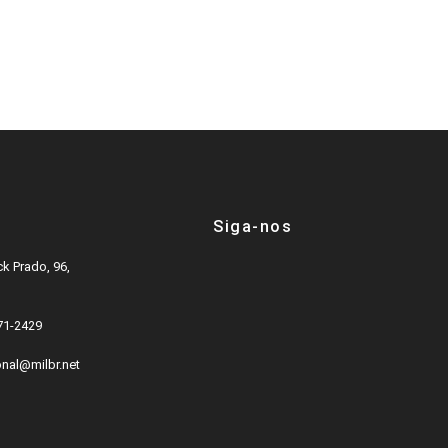
ZAMBINHO (46
OS)
Siga-nos
k Prado, 96,
571-2429
onal@milbr.net