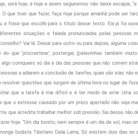
je, será hoje, é hoje e assim seguiremos: não deixe escapar, “
. O que tiver que fazer, faça hoje porque amanhã pode ser ta
u a frase que escolhi para o título desse texto. Ela já foi ouvi
iferentes situações e falada pronunciadas pelas pessoas m
conselho? Vai lá: Deixar para outro ou para depois, alguma coisa
 do que ‘procrastinar’, postergar, (palavrinhas também muito 
 algo corriqueiro no dia a dia das pessoas que não correm atrá
pessoas a adiarem a conclusão de tarefas, quais são elas: não en
e resolver questões que surgem de última hora no lugar de faze
achar que a tarefa é mai difícil e é ter medo de errar. Uma 
a que o estresse causado por um prazo apertado não seja mai
nte que acredita trabalhar melhor sob pressão. Sai dessa, não 
azer hoje. “Um dia bonito, nem sempre é um dia de sol, mas um
onge budista Tibetano Dalai Lama, Só existem dois dias no 