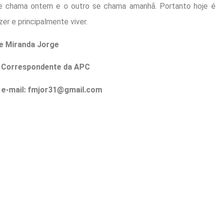
e chama ontem e o outro se chama amanhã. Portanto hoje é o
azer e principalmente viver.
e Miranda Jorge
 Correspondente da APC
– e-mail: fmjor31@gmail.com