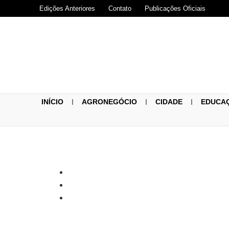
Edições Anteriores
Contato
Publicações Oficiais
INÍCIO
AGRONEGÓCIO
CIDADE
EDUCA
O FUTURO é h