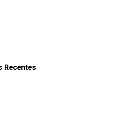
s Recentes
 do Córrego
tes será
tada para
NOTA DE
NO
das obras de
FALECIMENTO EM
FA