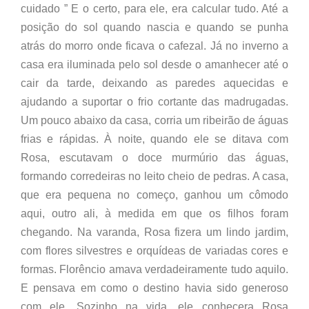
cuidado ” E o certo, para ele, era calcular tudo. Até a
posição do sol quando nascia e quando se punha
atrás do morro onde ficava o cafezal. Já no inverno a
casa era iluminada pelo sol desde o amanhecer até o
cair da tarde, deixando as paredes aquecidas e
ajudando a suportar o frio cortante das madrugadas.
Um pouco abaixo da casa, corria um ribeirão de águas
frias e rápidas. À noite, quando ele se ditava com
Rosa, escutavam o doce murmúrio das águas,
formando corredeiras no leito cheio de pedras. A casa,
que era pequena no começo, ganhou um cômodo
aqui, outro ali, à medida em que os filhos foram
chegando. Na varanda, Rosa fizera um lindo jardim,
com flores silvestres e orquídeas de variadas cores e
formas. Florêncio amava verdadeiramente tudo aquilo.
E pensava em como o destino havia sido generoso
com ele. Sozinho na vida, ele conhecera Rosa