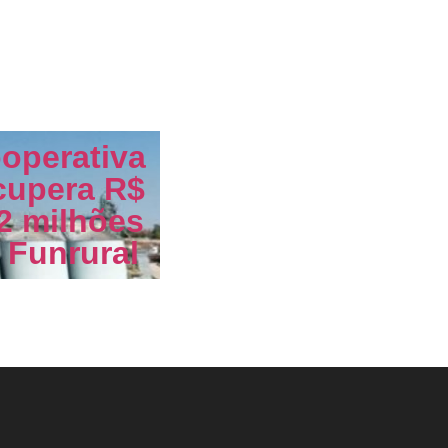
operativa
cupera R$
2 milhões
 Funrural