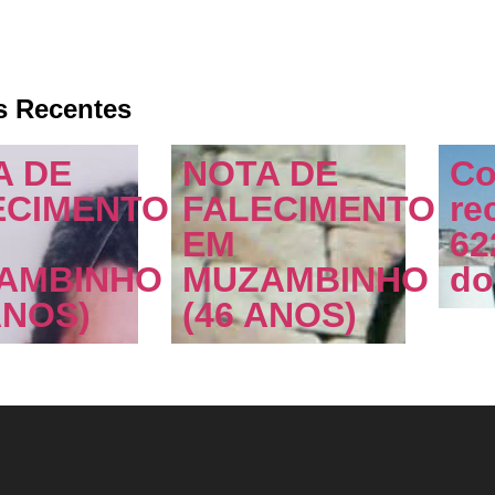
s Recentes
A DE
NOTA DE
Co
ECIMENTO
FALECIMENTO
re
EM
62
AMBINHO
MUZAMBINHO
do
ANOS)
(46 ANOS)