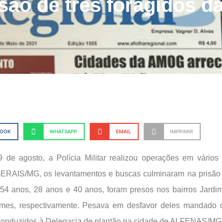
isão de três foragidos da
BOOK
WHATSAPP
EMAIL
IMPRIMIR
e agosto, a Polícia Militar realizou operações em vários 
AIS/MG, os levantamentos e buscas culminaram na prisão d
54 anos, 28 anos e 40 anos, foram presos nos bairros Jardim
mes, respectivamente. Pesava em desfavor deles mandado d
conduzidos à Delegacia de plantão na cidade de ALFENAS/MG