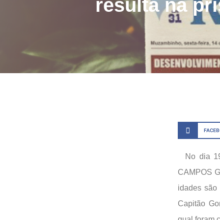
resulta na pr
FACE
No dia 19 d
CAMPOS GER
idades são 
Capitão Go
qual foram 