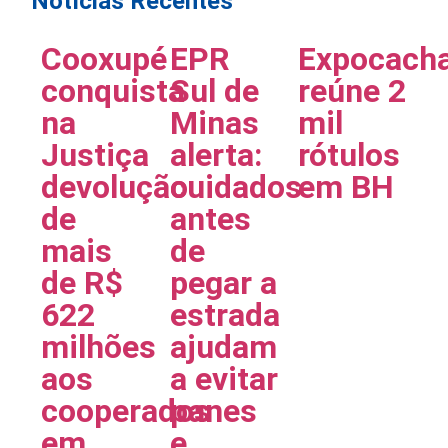
Notícias Recentes
Cooxupé
EPR
Expocach
conquista
Sul de
reúne 2
na
Minas
mil
Justiça
alerta:
rótulos
devolução
cuidados
em BH
de
antes
mais
de
de R$
pegar a
622
estrada
milhões
ajudam
aos
a evitar
cooperados
panes
em
e