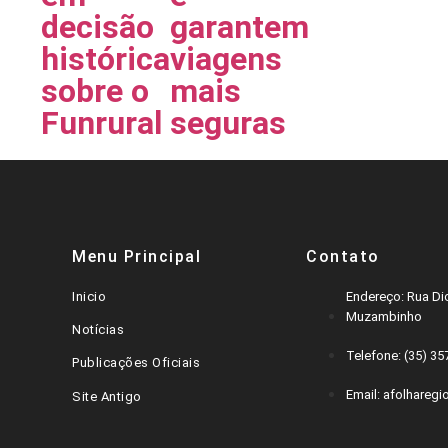
decisão
garantem
histórica
viagens
sobre o
mais
Funrural
seguras
Menu Principal
Contato
Inicio
Endereço: Rua Dic
Muzambinho
Notícias
Telefone: (35) 3
Publicações Oficiais
Email: afolharegi
Site Antigo