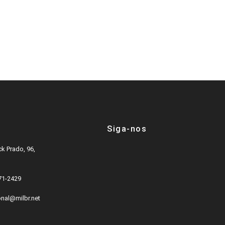
Siga-nos
k Prado, 96,
571-2429
onal@milbr.net