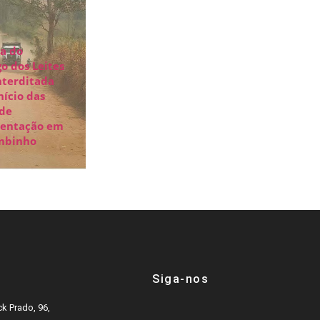
a do
o dos Leites
nterditada
nício das
 de
entação em
mbinho
Siga-nos
k Prado, 96,