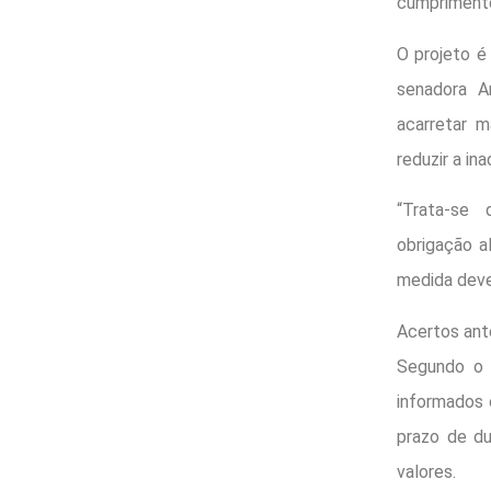
cumpriment
O projeto é
senadora A
acarretar m
reduzir a in
“Trata-se 
obrigação a
medida deve 
Acertos ant
Segundo o p
informados 
prazo de du
valores.