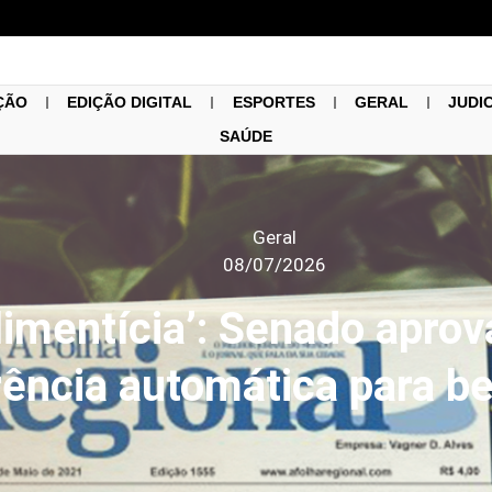
ÇÃO
EDIÇÃO DIGITAL
ESPORTES
GERAL
JUDI
SAÚDE
Geral
08/07/2026
limentícia’: Senado aprov
rência automática para be