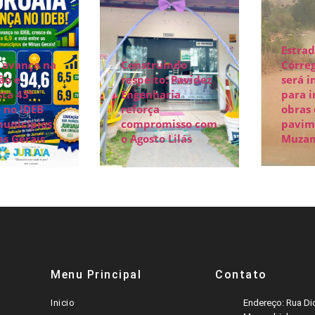
Estrad
 avança na
Construindo
Córreg
ão e
respeito: Pavidez
será i
ta 43ª
Engenharia
para i
 no IDEB
reforça
obras
municípios
compromisso com
pavim
s Gerais
o Agosto Lilás
Muza
Menu Principal
Contato
Inicio
Endereço: Rua Dic