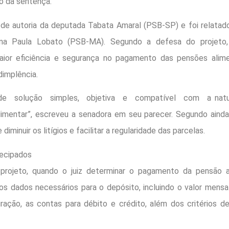
o da sentença.
 de autoria da deputada Tabata Amaral (PSB-SP) e foi relatad
na Paula Lobato (PSB-MA). Segundo a defesa do projeto
aior eficiência e segurança no pagamento das pensões alime
adimplência.
de solução simples, objetiva e compatível com a natu
limentar”, escreveu a senadora em seu parecer. Segundo ainda
diminuir os litígios e facilitar a regularidade das parcelas.
ecipados
rojeto, quando o juiz determinar o pagamento da pensão al
os dados necessários para o depósito, incluindo o valor mensa
ração, as contas para débito e crédito, além dos critérios d