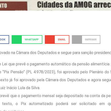
BOOK
WHATSAPP
EMAIL
IMPRIMIR
provado na Câmara dos Deputados e segue para sanção presidenc
e Lei que prevê o pagamento automático da pensão alimentícia p
e “Pix Pensão” (PL 4.978/2023), foi aprovado pelo Plenário do
O texto já foi aprovado pela Câmara dos Deputados e agora seg
uiz Inácio Lula da Silva.
prevê que o pagamento mensal seja depositado na conta da pes
texto, o Pix automatizado poderá ser solicitado em q