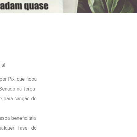
ial
or Pix, que ficou
 Senado na terça-
ue para sanção do
soa beneficiária.
ualquer fase do