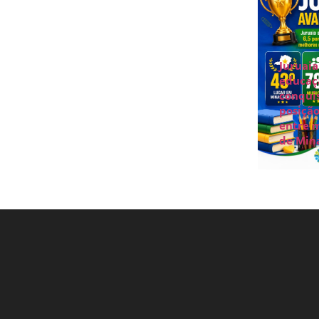
Juruaia
educaç
conquis
posição
entre 
de Mina