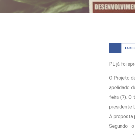
FACE
PL já foi a
O Projeto d
apelidado d
feira (7). 
presidente L
A proposta 
Segundo o 