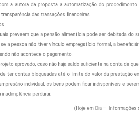
com a autora da proposta a automatização do procedimento 
 transparência das transações financeiras.
os
tuais preveem que a pensão alimentícia pode ser debitada do sa
se a pessoa não tiver vínculo empregatício formal, a beneficiár
uando não acontece o pagamento.
rojeto aprovado, caso não haja saldo suficiente na conta de qu
de ter contas bloqueadas até o limite do valor da prestação e
empresário individual, os bens podem ficar indisponíveis e ser
 inadimplência perdurar.
(Hoje em Dia – Informações d