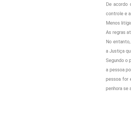
De acordo 
controle e a
Menos litígi
As regras a
No entanto, 
a Justiça q
Segundo o p
a pessoa po
pessoa for 
penhora se a