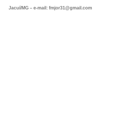
Jacuí/MG – e-mail: fmjor31@gmail.com