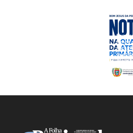
Bom Je
Penha 
nota m
qualid
Atençã
à Saúd