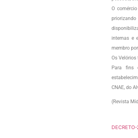
O comércio
priorizand
disponibili
internas e 
membro por 
Os Velórios
Para fins 
estabelecim
CNAE, do Al
(Revista Míd
DECRETO-2