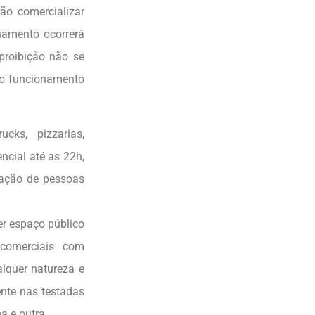
ão comercializar
namento ocorrerá
proibição não se
ido funcionamento
ucks, pizzarias,
ncial até as 22h,
lação de pessoas
r espaço público
comerciais com
lquer natureza e
ente nas testadas
a e outra.