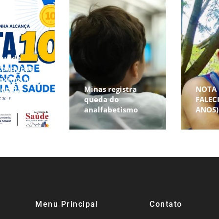
sus da
conquista
áxima na
ade da
Minas registra
NOTA 
o Primária
queda do
FALEC
e
analfabetismo
ANOS)
Menu Principal
Contato