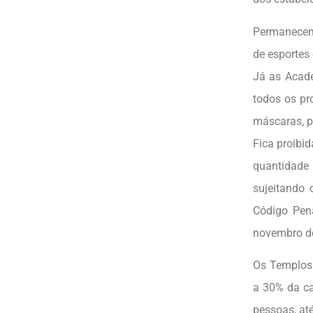
Permanecem 
de esportes 
Já as Acade
todos os pr
máscaras, p
Fica proibi
quantidade
sujeitando 
Código Pena
novembro de
Os Templos 
a 30% da ca
pessoas, at