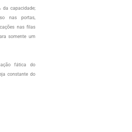
% da capacidade;
sso nas portas,
cações nas filas
 para somente um
uação fática do
eja constante do