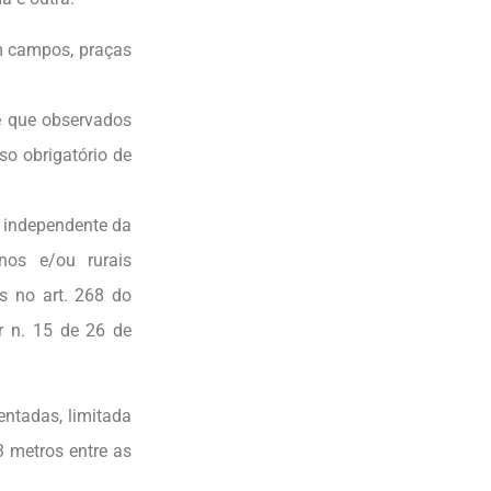
em campos, praças
e que observados
so obrigatório de
, independente da
nos e/ou rurais
as no art. 268 do
r n. 15 de 26 de
ntadas, limitada
3 metros entre as