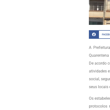
FACE
A Prefeitu
Quarentena 
De acordo c
atividades 
social, seg
seus locais 
Os estabele
protocolos