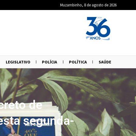
Muzambinho, 8 de agosto de 2026
LEGISLATIVO
POLÍCIA
POLÍTICA
SAÚDE
creto de
desta segunda-