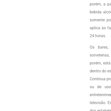
porém, a pa
bebida alcó
somente por
aplica às f
24 horas.
Os bares, r
sorveterias
porém, est
dentro do e
Continua pr
ou de uso
entretenime
televisão. 
dos estabel