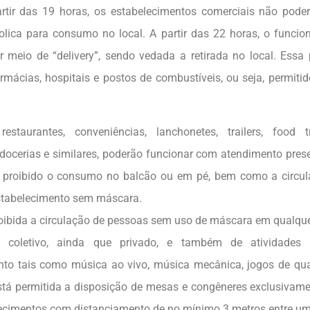
rtir das 19 horas, os estabelecimentos comerciais não poder
olica para consumo no local. A partir das 22 horas, o funcio
 meio de “delivery”, sendo vedada a retirada no local. Essa 
armácias, hospitais e postos de combustíveis, ou seja, permit
estaurantes, conveniências, lanchonetes, trailers, food tr
, docerias e similares, poderão funcionar com atendimento prese
á proibido o consumo no balcão ou em pé, bem como a circu
stabelecimento sem máscara.
oibida a circulação de pessoas sem uso de máscara em qualque
 coletivo, ainda que privado, e também de atividades 
nto tais como música ao vivo, música mecânica, jogos de qua
Está permitida a disposição de mesas e congêneres exclusivam
ecimentos com distanciamento de no mínimo 3 metros entre um