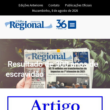
Edições Anteriores
Contato
Publicações Oficiais
Muzambinho, 8 de agosto de 2026
Paulo Botelho
07/04/2025
Resultado de 300 anos de
escravidão