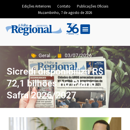
Edições Anteriores
Contato
Publicações Oficiais
Muzambinho, 7 de agosto de 2026
Geral
03/07/2026
Sicredi disponibiliza R$
72,1 bilhões no Plano
Safra 2026/2027