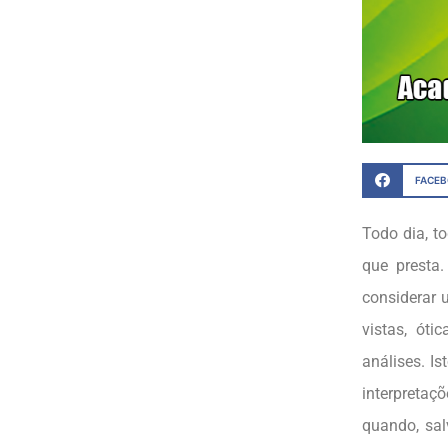
FACE
Todo dia, t
que presta.
considerar 
vistas, ót
análises. Is
interpreta
quando, sal