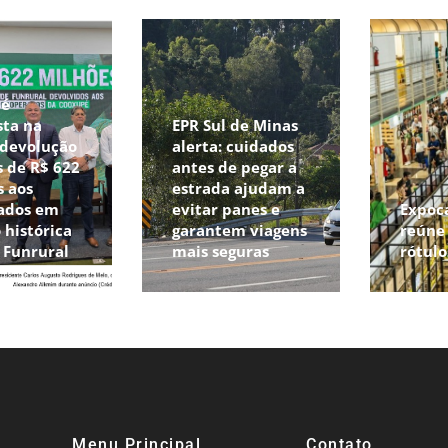
pé
sta na
EPR Sul de Minas
 devolução
alerta: cuidados
 de R$ 622
antes de pegar a
s aos
estrada ajudam a
ados em
evitar panes e
Expoc
 histórica
garantem viagens
reúne 
o Funrural
mais seguras
rótul
Menu Principal
Contato