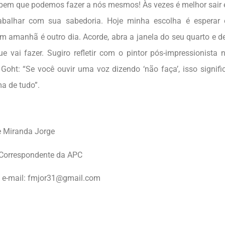
 bem que podemos fazer a nós mesmos! Às vezes é melhor sair e 
abalhar com sua sabedoria. Hoje minha escolha é esperar 
 amanhã é outro dia. Acorde, abra a janela do seu quarto e dei
e vai fazer. Sugiro refletir com o pintor pós-impressionista 
Goht: “Se você ouvir uma voz dizendo ‘não faça’, isso signif
ima de tudo”.
 Miranda Jorge
Correspondente da APC
 e-mail: fmjor31@gmail.com