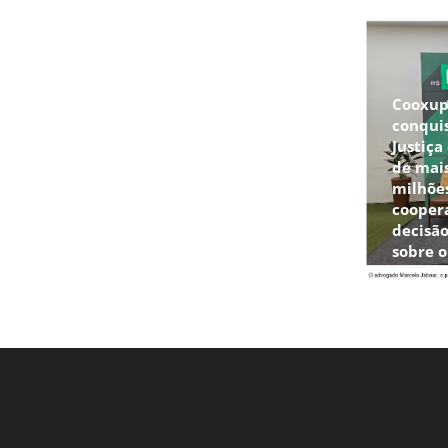
Cooxu
conqui
Justiça
de mais
milhõe
cooper
decisão
sobre 