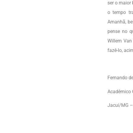
ser o maior
o tempo tr
Amanhã, bem
pense no qu
Willem Van 
fazê-lo, ac
Fernando de
Acadêmico 
Jacuí/MG –