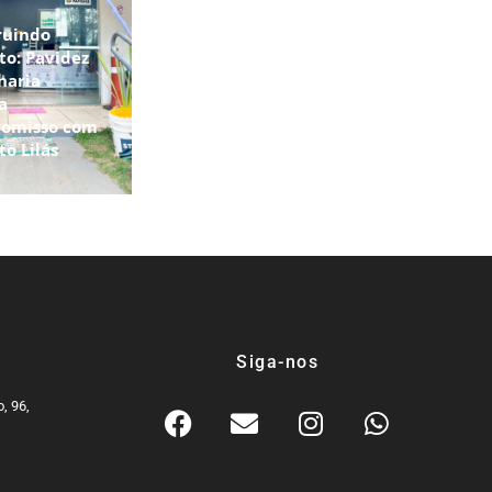
ruindo
to: Pavidez
haria
a
omisso com
to Lilás
Siga-nos
, 96,
9