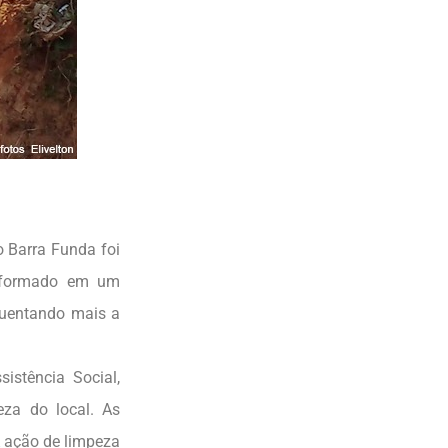
o Barra Funda foi
nsformado em um
guentando mais a
istência Social,
eza do local. As
 ação de limpeza