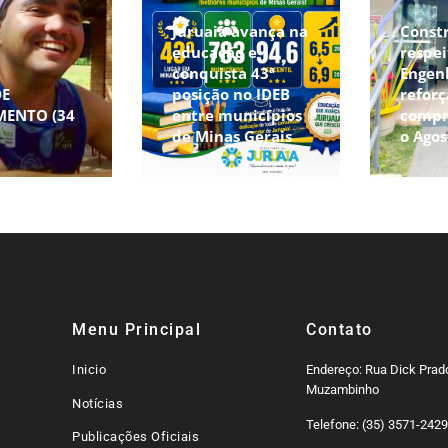
Juruaia avança na
Const
educação e
respei
conquista 43ª
Engen
DE
posição no IDEB
reforç
MENTO (34
entre municípios
compr
de Minas Gerais
o Agos
Menu Principal
Contato
Inicio
Endereço: Rua Dick Prado
Muzambinho
Notícias
Telefone: (35) 3571-242
Publicações Oficiais